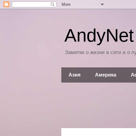
AndyNet 
Заметки о жизни в сети и о 
Азия
Америка
А