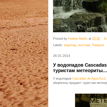
Posted by
Andrew Martis
at
03:30
К
Labels:
водопад
,
вьетнам
,
Ламдонг
26.01.2014
У водопадов Cascadas
туристам метеориты...
У водопадов
Cascadas de Agua Azul
,
аборигены продают туристам метеор