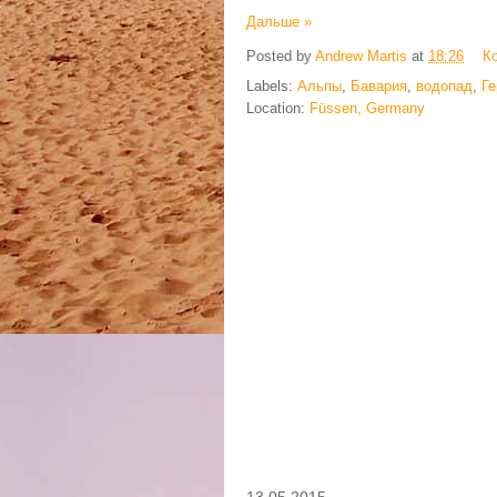
Дальше »
Posted by
Andrew Martis
at
18:26
К
Labels:
Альпы
,
Бавария
,
водопад
,
Г
Location:
Füssen, Germany
13.05.2015