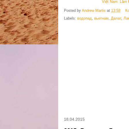
Việt Nam: Lâm Đ
Posted by
Andrew Martis
at
13:58
К
Labels:
водопад
,
вьетнам
,
Далат
,
Ла
18.04.2015