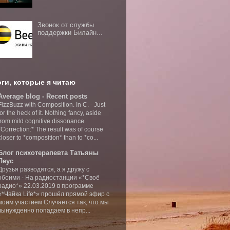
Звонок от службы
поддержки Билайн...
ги, которые я читаю
Average blog - Recent posts
FizzBuzz with Composition. In C.
-
Just
for the heck of it. Nothing fancy, aside
from mild cognitive dissonance.
*Correction:* The result was of course
closer to *composition* than to *co...
Блог психотерапевта Татьяны
Леус
Друзья разводятся, а я дружу с
обоими
-
На радиостанции «*Своё
радио*» 22.03.2019 в программе
«*Чайка Life*» прошёл прямой эфир с
моим участием Случается так, что мы
вынужденно попадаем в непр...