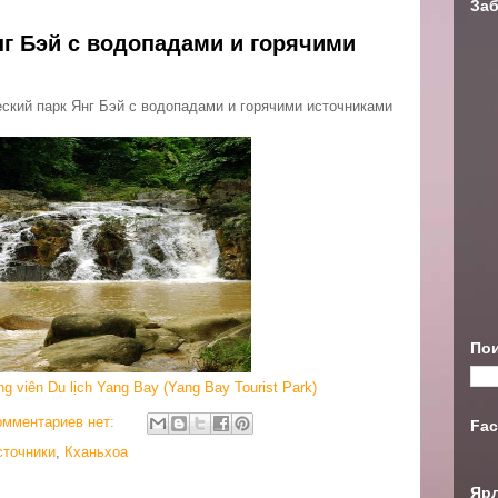
Заб
нг Бэй с водопадами и горячими
еский парк Янг Бэй с водопадами и горячими источниками
Пои
g viên Du lịch Yang Bay (Yang Bay Tourist Park)
омментариев нет:
Fac
сточники
,
Кханьхоа
Яр