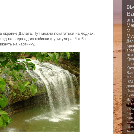
вь
Ba
air
Ме
МГ
а окраине Далата. Тут можно покататься на лодках,
Му
 вид на водопад из кабинки фуникулера. Чтобы
Дал
кнуть на картинку...
Кре
вое
Без
Кру
Linu
Кат
Rad
Мон
IBM
Дан
Пещ
рук
Эле
IT
J.
Бала
Бура
Кали
Ки-В
Праг
Фло