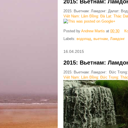
2015: Вьетнам: Ламдо
2015: Вьетнам: Ламдонг: Далат: Во
Việt Nam: Lâm Đồng: Đà Lạt: Thác Data
This was posted on Google+
Posted by
Andrew Martis
at
00:30
К
Labels:
водопад
,
вьетнам
,
Ламдонг
16.04.2015
2015: Вьетнам: Ламдо
2015: Вьетнам: Ламдонг: Đức Trọng
Việt Nam: Lâm Đồng: Đức Trọng: Thác 