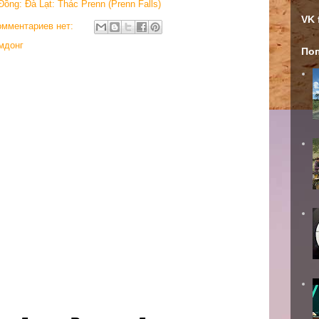
ồng: Đà Lạt: Thác Prenn (Prenn Falls)
VK 
омментариев нет:
мдонг
По