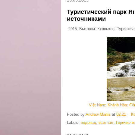
Туристический парк Я
источниками
2015: Вьетнам: Кханьхоа: Туристич
Việt Nam: Khánh Hòa: Côn
Posted by
Andrew Martis
at
02:21
К
Labels:
водопад
,
вьетнам
,
Горячие и