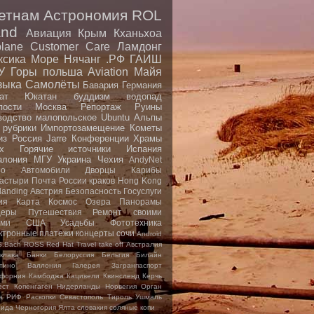
етнам
Астрономия
ROL
nd
Авиация
Крым
Кханьхоа
plane
Customer Care
Ламдонг
ксика
Море
Нячанг
.РФ
ГАИШ
У
Горы
польша
Aviation
Майя
зыка
Самолёты
Бавария
Германия
ат
Юкатан
буддизм
водопад
пости
Москва
Репортаж
Руины
водство малопольское
Ubuntu
Альпы
 рубрики
Импортозамещение
Кометы
из
Россия
Jarre
Конференции
Храмы
x
Горячие источники
Испания
алония
МГУ
Украина
Чехия
AndyNet
io
Автомобили
Дворцы
Карибы
астыри
Почта России
краков
Hong Kong
landing
Австрия
Безопасность
Госуслуги
ия
Карта
Космос
Озера
Панорамы
еры
Путешествия
Ремонт своими
ами
США
Усадьбы
Фототехника
ктронные платежи
концерты
сочи
Android
S.Bach
ROSS
Red Hat
Travel
take off
Австралия
клава
Банки
Белоруссия
Бельгия
Билайн
тино
Валлония
Галерея
Загранпаспорт
форния
Камбоджа
Кацивели
Квинсленд
Керчь
ест
Копенгаген
Нидерланды
Норвегия
Орган
а
РИФ
Раскопки
Севастополь
Тироль
Ушмаль
рида
Черногория
Ялта
словакия
соляные копи