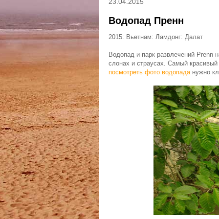
23.04.2015
Водопад Пренн
2015: Вьетнам: Ламдонг: Далат
Водопад и парк развлечений Prenn н
слонах и страусах. Самый красивый
посмотреть фото водопада
нужно кли