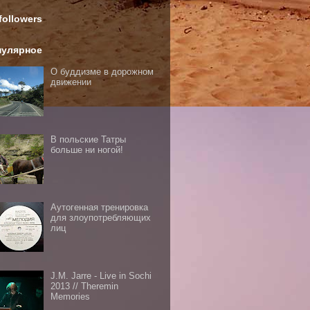
followers
пулярное
О буддизме в дорожном
движении
В польские Татры
больше ни ногой!
Аутогенная тренировка
для злоупотребляющих
лиц
J.M. Jarre - Live in Sochi
2013 // Theremin
Memories