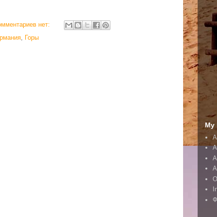
омментариев нет:
ермания
,
Горы
My 
A
A
А
А
O
I
Ф