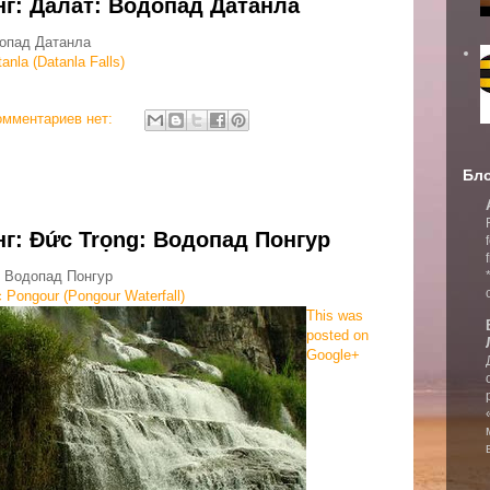
нг: Далат: Водопад Датанла
допад Датанла
nla (Datanla Falls)
омментариев нет:
Бло
нг: Đức Trọng: Водопад Понгур
: Водопад Понгур
Pongour (Pongour Waterfall)
This was
posted on
Google+