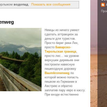
 ярлыком
водопад
.
Показать все сообщения
Про
nenweg
Немцы из ничего умеют
сделать аттракцион за
деньги для туристов.
Просто берег реки Лех,
просто
Баварско-
Тирольская граница
,
просто лес... на уровне
верхушек деревьев они
построили навесную
пешеходную дорожку
Baumkronenweg
по
которой можно попасть
пешком из Германии в
Австрию и обратно
заплатив пару евро в кассу.
При входе естественно