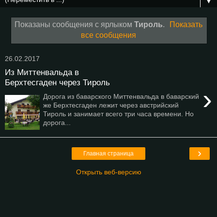
▼
Показаны сообщения с ярлыком
Тироль
.
Показать
все сообщения
26.02.2017
Из Миттенвальда в
Берхтесгаден через Тироль
›
Дорога из баварского Миттенвальда в баварский
же Берхтесгаден лежит через австрийский
Тироль и занимает всего три часа времени. Но
дорога...
›
Главная страница
Открыть веб-версию