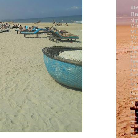
вь
Ba
air
Ме
МГ
Му
Дал
Кре
вое
Без
Кру
Linu
Кат
Rad
Мон
IBM
Дан
Пещ
рук
Эле
IT
J.
Бала
Бура
Кали
Ки-В
Праг
Фло