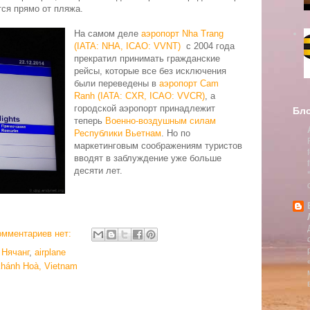
тся прямо от пляжа.
На самом деле
аэропорт Nha Trang
(IATA: NHA, ICAO: VVNT)
с 2004 года
прекратил принимать гражданские
рейсы, которые все без исключения
были переведены в
аэропорт Cam
Ranh (IATA: CXR, ICAO: VVCR)
, а
городской аэропорт принадлежит
Бло
теперь
Военно-воздушным силам
Республики Вьетнам
. Но по
маркетинговым соображениям туристов
вводят в заблуждение уже больше
десяти лет.
омментариев нет:
,
Нячанг
,
airplane
Khánh Hoà, Vietnam