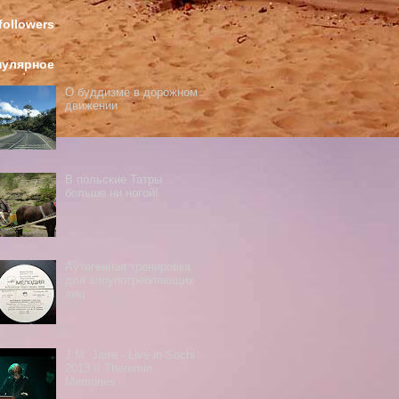
followers
пулярное
О буддизме в дорожном
движении
В польские Татры
больше ни ногой!
Аутогенная тренировка
для злоупотребляющих
лиц
J.M. Jarre - Live in Sochi
2013 // Theremin
Memories