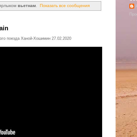
 ярлыком
вьетнам
.
Показать все сообщения
Про
ain
ого поезда Ханой-Хошимин 27.02.2020