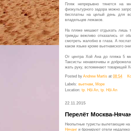
Пляж непрерывно тянется на мн
физкультурного задора можно запро
бесплатны на целый день для вс
владельцев лежаков.
На пляже мешают отдыхать лишь то
трижды вежливо отказались от об
смотреть жалобно в глаза. А послат
каком языке кроме вьетнамского они
От центра Хой Ана до пляжа 5 мин
Таксисты ненавязчивы и доброжелат
жать руку, вспоминают товарищей Х
Posted by
Andrew Martis
at
08:54
К
Labels:
вьетнам
,
Море
Location:
tp. Hội An, tp. Hội An
22.11.2015
Перелёт Москва-Нячан
Неопытные туристы вылетающие на
Нячанг
и бронируют отели недалеко 