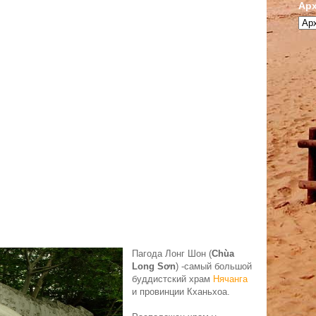
Арх
Пагода Лонг Шон (
Chùa
Long Sơn
) -самый большой
буддистский храм
Нячанга
и провинции Кханьхоа.