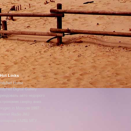
Hot Links
ndyNet Home
ndyNet Digital Gallery
рендовать авто недорого
строномия сверху вниз
xygen in Moscow 1997
nternet Radio JMJ
отоархив ГАИШ МГУ