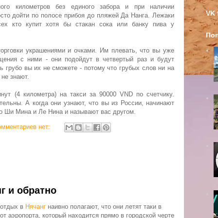
ого километров без единого забора и при наличии
VK 
сто дойти по полосе прибоя до пляжей Да Нанга. Лежаки
ех кто купит хотя бы стакан сока или банку пива у
По
рговки украшениями и очками. Им плевать, что вы уже
щения с ними - они подойдут в четвертый раз и будут
ь грубо вы их не сможете - потому что грубых слов ни на
 не знают.
ут (4 километра) на такси за 90000 VND по счетчику.
ельны. А когда они узнают, что вы из России, начинают
о Ши Мина и Ле Нина и называют вас другом.
омментариев нет:
г и обратно
 отдых в
Нячанг
наивно полагают, что они летят таки в
от аэропорта, который находится прямо в городской черте