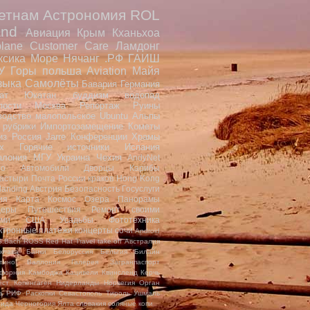
етнам
Астрономия
ROL
nd
Авиация
Крым
Кханьхоа
plane
Customer Care
Ламдонг
ксика
Море
Нячанг
.РФ
ГАИШ
У
Горы
польша
Aviation
Майя
зыка
Самолёты
Бавария
Германия
ат
Юкатан
буддизм
водопад
пости
Москва
Репортаж
Руины
водство малопольское
Ubuntu
Альпы
 рубрики
Импортозамещение
Кометы
из
Россия
Jarre
Конференции
Храмы
x
Горячие источники
Испания
алония
МГУ
Украина
Чехия
AndyNet
io
Автомобили
Дворцы
Карибы
астыри
Почта России
краков
Hong Kong
landing
Австрия
Безопасность
Госуслуги
ия
Карта
Космос
Озера
Панорамы
еры
Путешествия
Ремонт своими
ами
США
Усадьбы
Фототехника
ктронные платежи
концерты
сочи
Android
S.Bach
ROSS
Red Hat
Travel
take off
Австралия
клава
Банки
Белоруссия
Бельгия
Билайн
тино
Валлония
Галерея
Загранпаспорт
форния
Камбоджа
Кацивели
Квинсленд
Керчь
ест
Копенгаген
Нидерланды
Норвегия
Орган
а
РИФ
Раскопки
Севастополь
Тироль
Ушмаль
рида
Черногория
Ялта
словакия
соляные копи