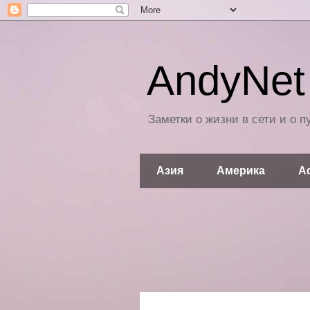
AndyNet 
Заметки о жизни в сети и о 
Азия
Америка
А