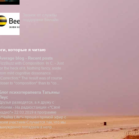
Звонок от службы
поддержки Билайн...
ги, которые я читаю
Average blog - Recent posts
FizzBuzz with Composition. In C.
-
Just
for the heck of it. Nothing fancy, aside
from mild cognitive dissonance.
*Correction:* The result was of course
closer to *composition* than to *co...
Блог психотерапевта Татьяны
Леус
Друзья разводятся, а я дружу с
обоими
-
На радиостанции «*Своё
радио*» 22.03.2019 в программе
«*Чайка Life*» прошёл прямой эфир с
моим участием Случается так, что мы
вынужденно попадаем в непр...