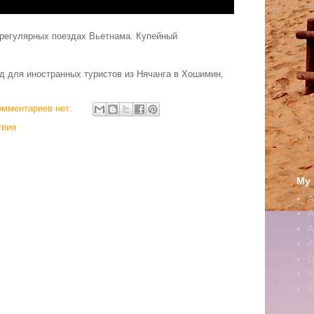
в регулярных поездах Вьетнама. Купейный
д для иностранных туристов из Нячанга в Хошимин,
омментариев нет:
твия
My 
A
A
А
А
O
I
Ф