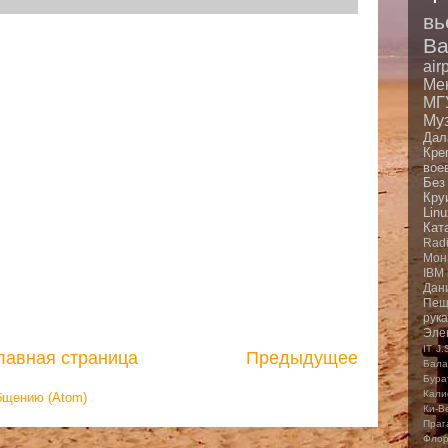
вь
Ba
air
Ме
МГ
Му
Дал
Кре
вое
Без
Кру
Linu
Кат
Rad
Мон
IBM
Дан
Пещ
рук
Эле
IT
J.
лавная страница
Предыдущее
Бала
Бура
Кали
бщению (Atom)
Ки-В
Праг
Фло