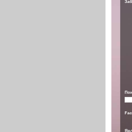
Заб
Пои
Fac
Яр