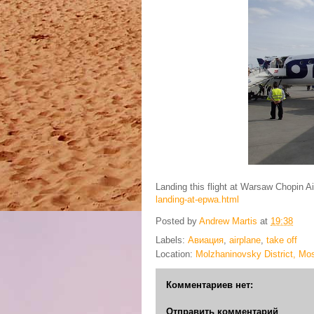
Landing this flight at Warsaw Chopin A
landing-at-epwa.html
Posted by
Andrew Martis
at
19:38
Labels:
Авиация
,
airplane
,
take off
Location:
Molzhaninovsky District, Mo
Комментариев нет:
Отправить комментарий