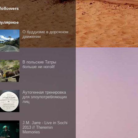
followers
пулярное
О буддизме в дорожном
движении
В польские Татры
больше ни ногой!
Аутогенная тренировка
для злоупотребляющих
лиц
J.M. Jarre - Live in Sochi
2013 // Theremin
Memories