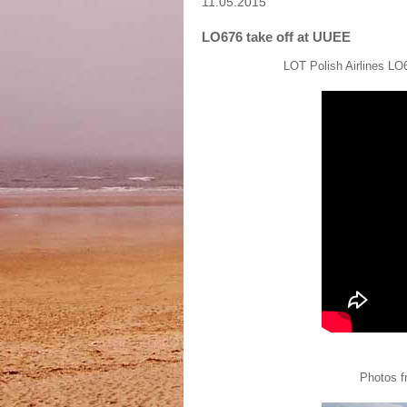
11.05.2015
LO676 take off at UUEE
LOT Polish Airlines L
Photos f