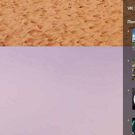
VK 
По