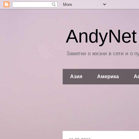
AndyNet 
Заметки о жизни в сети и о 
Азия
Америка
А