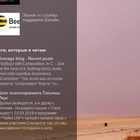
Звонок от службы
поддержки Билайн...
ги, которые я читаю
Average blog - Recent posts
FizzBuzz with Composition. In C.
-
Just
for the heck of it. Nothing fancy, aside
from mild cognitive dissonance.
*Correction:* The result was of course
closer to *composition* than to *co...
Блог психотерапевта Татьяны
Леус
Друзья разводятся, а я дружу с
обоими
-
На радиостанции «*Своё
радио*» 22.03.2019 в программе
«*Чайка Life*» прошёл прямой эфир с
моим участием Случается так, что мы
вынужденно попадаем в непр...