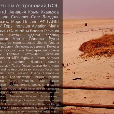
етнам
Астрономия
ROL
nd
Авиация
Крым
Кханьхоа
plane
Customer Care
Ламдонг
ксика
Море
Нячанг
.РФ
ГАИШ
У
Горы
польша
Aviation
Майя
зыка
Самолёты
Бавария
Германия
ат
Юкатан
буддизм
водопад
пости
Москва
Репортаж
Руины
водство малопольское
Ubuntu
Альпы
 рубрики
Импортозамещение
Кометы
из
Россия
Jarre
Конференции
Храмы
x
Горячие источники
Испания
алония
МГУ
Украина
Чехия
AndyNet
io
Автомобили
Дворцы
Карибы
астыри
Почта России
краков
Hong Kong
landing
Австрия
Безопасность
Госуслуги
ия
Карта
Космос
Озера
Панорамы
еры
Путешествия
Ремонт своими
ами
США
Усадьбы
Фототехника
ктронные платежи
концерты
сочи
Android
S.Bach
ROSS
Red Hat
Travel
take off
Австралия
клава
Банки
Белоруссия
Бельгия
Билайн
тино
Валлония
Галерея
Загранпаспорт
форния
Камбоджа
Кацивели
Квинсленд
Керчь
ест
Копенгаген
Нидерланды
Норвегия
Орган
а
РИФ
Раскопки
Севастополь
Тироль
Ушмаль
рида
Черногория
Ялта
словакия
соляные копи