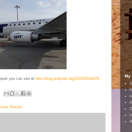
My 
irport you can see at
http://blog.andynet.org/2015/05/lo676-
A
A
А
А
scow, Russia
O
I
Ф