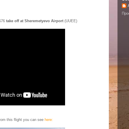
Про
O676
take off at Sheremetyevo Airport
(UUEE)
rom this flight you can see
here: