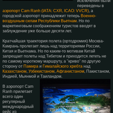
исключения были
переведены в
аэропорт Cam Ranh (IATA: CXR, ICAO: VVCR)
, а
городской аэропорт принадлежит теперь
Военно-
воздушным силам Республики Вьетнам
. Но по
маркетинговым соображениям туристов вводят в
заблуждение уже больше десяти лет.
Кратчайшая траектория полета (ортодромия) Москва-
Камрань пролегает лишь над территориями России,
Китая и Вьетнама. Но по каким-то мотивам Китай
запрещает полеты над Тибетом и приходится лететь не
по самому короткому маршруту, а "криво" по другую
сторону от
Памира
и
Гималайского хребта
над
Казахстаном
,
Узбекистаном
,
Афганистаном
, Пакистаном,
Индией, Мьянмой и Таиландом.
В аэропорт Cam
Ranh прилетает
всего один
регулярный
международный
рейс из