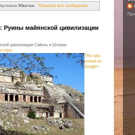
 ярлыком
Юкатан
.
Показать все сообщения
Про
н: Руины майянской цивилизации
нской цивилизации Сайиль и Шлапак
n ruins
This was
posted on
Google+