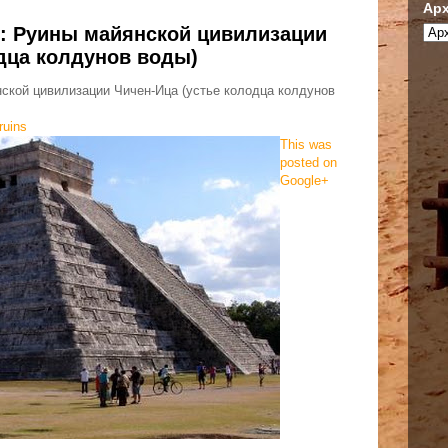
Арх
н: Руины майянской цивилизации
дца колдунов воды)
нской цивилизации Чичен-Ица (устье колодца колдунов
ruins
This was
posted on
Google+