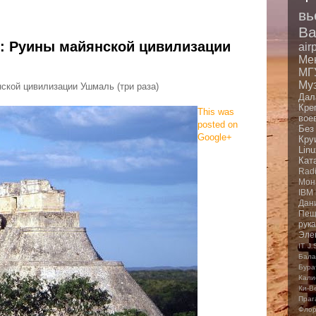
вь
Ba
н: Руины майянской цивилизации
air
Ме
МГ
Му
ской цивилизации Ушмаль (три раза)
Дал
Кре
This was
вое
posted on
Без
Google+
Кру
Linu
Кат
Rad
Мон
IBM
Дан
Пещ
рук
Эле
IT
J.
Бала
Бура
Кали
Ки-В
Праг
Фло