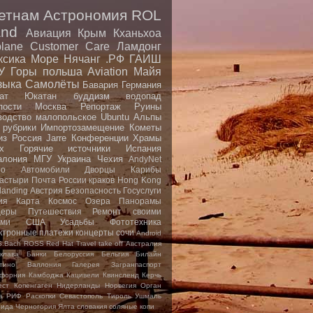
етнам
Астрономия
ROL
nd
Авиация
Крым
Кханьхоа
plane
Customer Care
Ламдонг
ксика
Море
Нячанг
.РФ
ГАИШ
У
Горы
польша
Aviation
Майя
зыка
Самолёты
Бавария
Германия
ат
Юкатан
буддизм
водопад
пости
Москва
Репортаж
Руины
водство малопольское
Ubuntu
Альпы
 рубрики
Импортозамещение
Кометы
из
Россия
Jarre
Конференции
Храмы
x
Горячие источники
Испания
алония
МГУ
Украина
Чехия
AndyNet
io
Автомобили
Дворцы
Карибы
астыри
Почта России
краков
Hong Kong
landing
Австрия
Безопасность
Госуслуги
ия
Карта
Космос
Озера
Панорамы
еры
Путешествия
Ремонт своими
ами
США
Усадьбы
Фототехника
ктронные платежи
концерты
сочи
Android
S.Bach
ROSS
Red Hat
Travel
take off
Австралия
клава
Банки
Белоруссия
Бельгия
Билайн
тино
Валлония
Галерея
Загранпаспорт
форния
Камбоджа
Кацивели
Квинсленд
Керчь
ест
Копенгаген
Нидерланды
Норвегия
Орган
а
РИФ
Раскопки
Севастополь
Тироль
Ушмаль
рида
Черногория
Ялта
словакия
соляные копи