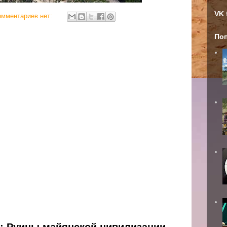
VK 
омментариев нет:
По
н: Руины майянской цивилизации