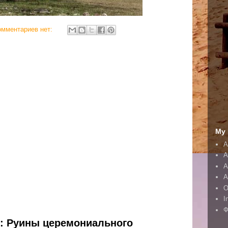
омментариев нет:
My 
A
A
А
А
O
I
Ф
н: Руины церемониального