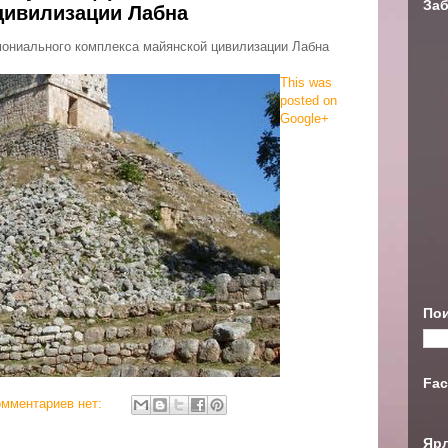
Заб
цивилизации Лабна
мониального комплекса майянской цивилизации Лабна
This was
posted on
Google+
Пои
Fac
омментариев нет:
Яр