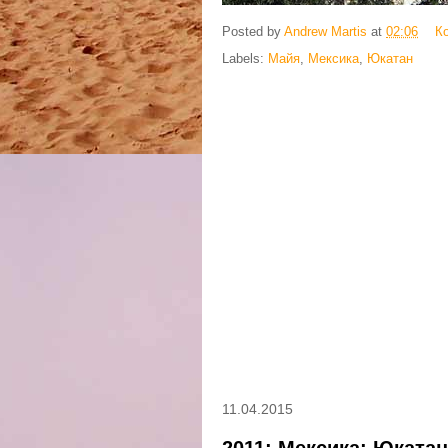
Posted by
Andrew Martis
at
02:06
К
Labels:
Майя
,
Мексика
,
Юкатан
11.04.2015
2011: Мексика: Юката