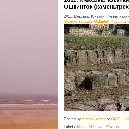
Ошкинток (каменьтрёх
2011: Мексика: Юкатан: Руины майян
Mexico: Yucatan: Oxkintok Mayan ruin
Posted by
Andrew Martis
at
04:16
К
Labels:
Майя
,
Мексика
,
Юкатан