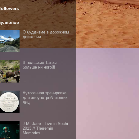
followers
пулярное
О буддизме в дорожном
движении
В польские Татры
больше ни ногой!
Аутогенная тренировка
для злоупотребляющих
лиц
J.M. Jarre - Live in Sochi
2013 // Theremin
Memories