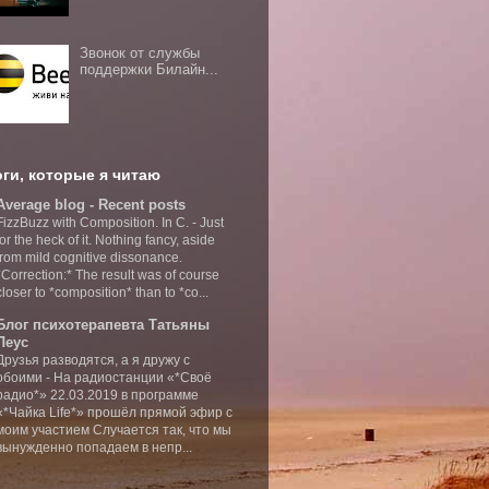
Звонок от службы
поддержки Билайн...
ги, которые я читаю
Average blog - Recent posts
FizzBuzz with Composition. In C.
-
Just
for the heck of it. Nothing fancy, aside
from mild cognitive dissonance.
*Correction:* The result was of course
closer to *composition* than to *co...
Блог психотерапевта Татьяны
Леус
Друзья разводятся, а я дружу с
обоими
-
На радиостанции «*Своё
радио*» 22.03.2019 в программе
«*Чайка Life*» прошёл прямой эфир с
моим участием Случается так, что мы
вынужденно попадаем в непр...