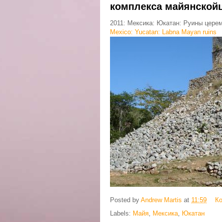
комплекса майянской
2011: Мексика: Юкатан: Руины цере
Mexico: Yucatan: Labna Mayan ruins
Posted by
Andrew Martis
at
11:59
К
Labels:
Майя
,
Мексика
,
Юкатан