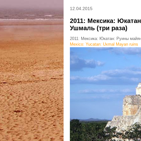
12.04.2015
2011: Мексика: Юката
Ушмаль (три раза)
2011: Мексика: Юкатан: Руины майян
Mexico: Yucatan: Uxmal Mayan ruins