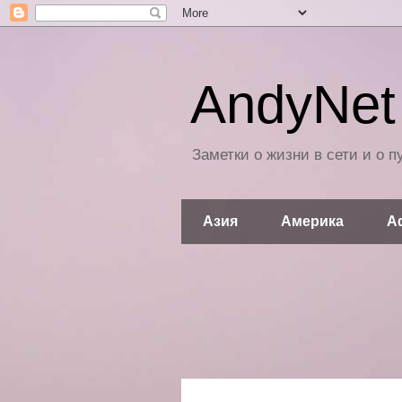
AndyNet 
Заметки о жизни в сети и о 
Азия
Америка
А