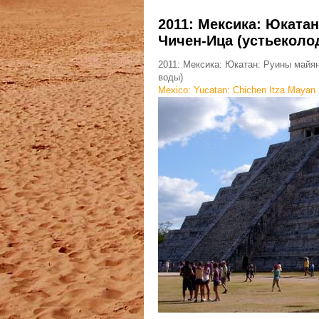
2011: Мексика: Юката
Чичен-Ица (устьеколо
2011: Мексика: Юкатан: Руины майя
воды)
Mexico: Yucatan: Chichen Itza Mayan 