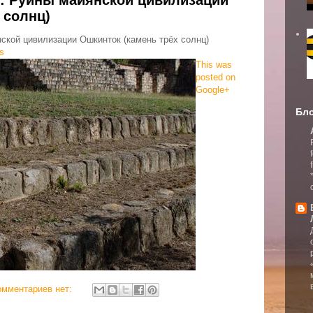
 солнц)
ской цивилизации Ошкинток (камень трёх солнц)
s
This was
posted on
Google+
Бло
омментариев нет: