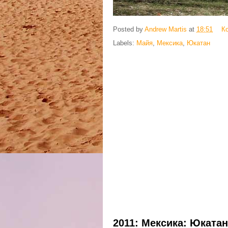
Posted by
Andrew Martis
at
18:51
К
Labels:
Майя
,
Мексика
,
Юкатан
2011: Мексика: Юката