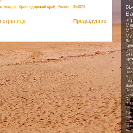
e
вь
Эстосадок, Краснодарский край, Россия, 354024
Ba
air
я страница
Предыдущие
Ме
МГ
Му
Дал
Кре
вое
Без
Кру
Linu
Кат
Rad
Мон
IBM
Дан
Пещ
рук
Эле
IT
J.
Бала
Бура
Кали
Ки-В
Праг
Фло