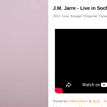
J.M. Jarre - Live in Soc
2013. Сочи. Концерт Открытие "Гал
Posted by
Andrew Martis
at
14:20
К