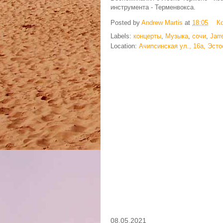
инструмента - Терменвокса.
Posted by
Andrew Martis
at
18:05
К
Labels:
концерты
,
Музыка
,
сочи
,
Jarr
Location:
Ачипсинская ул., 16а, Эсто
08.05.2021