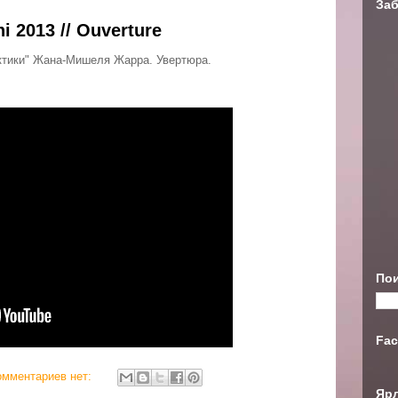
Заб
hi 2013 // Ouverture
актики" Жана-Мишеля Жарра. Увертюра.
Пои
Fac
омментариев нет:
Яр