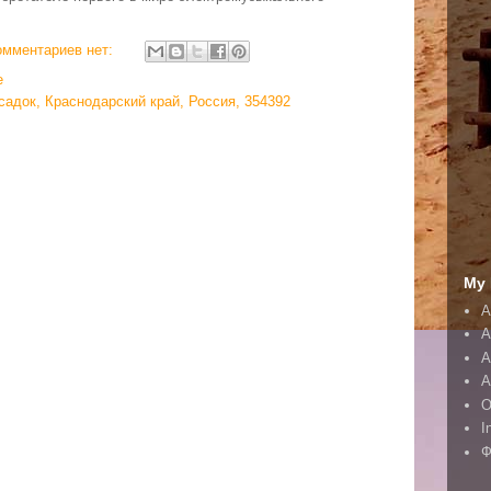
омментариев нет:
e
садок, Краснодарский край, Россия, 354392
My 
A
A
А
А
O
I
Ф