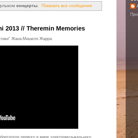
ярлыком
концерты
.
Показать все сообщения
Про
chi 2013 // Theremin Memories
актики" Жана-Мишеля Жарра.
обретателе первого в мире электромузыкального