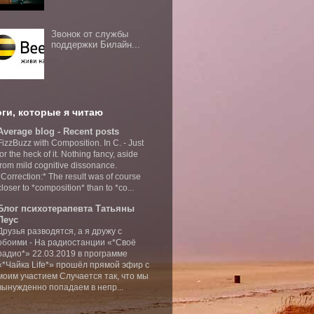
Звонок от службы
поддержки Билайн...
ги, которые я читаю
Average blog - Recent posts
FizzBuzz with Composition. In C.
-
Just
for the heck of it. Nothing fancy, aside
from mild cognitive dissonance.
*Correction:* The result was of course
closer to *composition* than to *co...
Блог психотерапевта Татьяны
Леус
Друзья разводятся, а я дружу с
обоими
-
На радиостанции «*Своё
радио*» 22.03.2019 в программе
«*Чайка Life*» прошёл прямой эфир с
моим участием Случается так, что мы
вынужденно попадаем в непр...