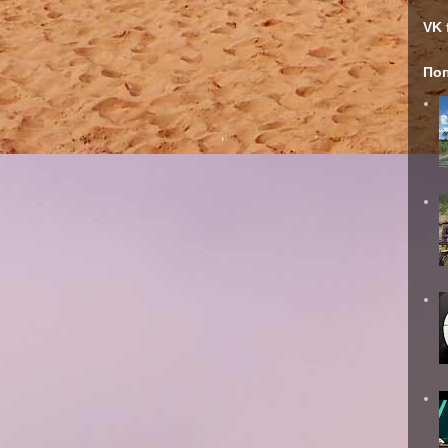
VK 
По