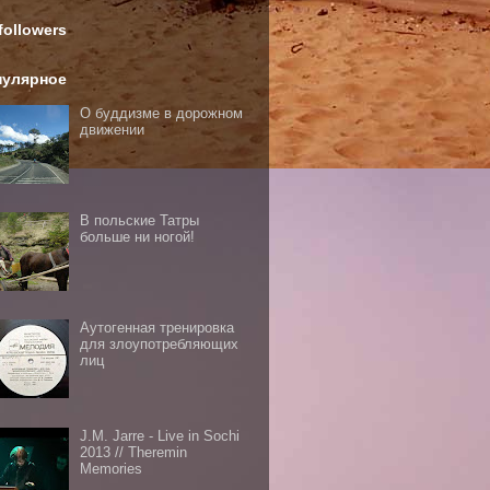
followers
пулярное
О буддизме в дорожном
движении
В польские Татры
больше ни ногой!
Аутогенная тренировка
для злоупотребляющих
лиц
J.M. Jarre - Live in Sochi
2013 // Theremin
Memories