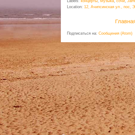
Labels:
концерты
,
Музыка
,
сочи
,
Jarr
Location:
12, Ачипсинская ул., пос, 
Главна
Подписаться на:
Сообщения (Atom)