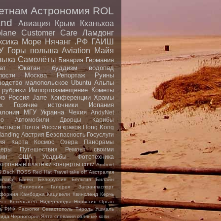
етнам
Астрономия
ROL
nd
Авиация
Крым
Кханьхоа
plane
Customer Care
Ламдонг
ксика
Море
Нячанг
.РФ
ГАИШ
У
Горы
польша
Aviation
Майя
зыка
Самолёты
Бавария
Германия
ат
Юкатан
буддизм
водопад
пости
Москва
Репортаж
Руины
водство малопольское
Ubuntu
Альпы
 рубрики
Импортозамещение
Кометы
из
Россия
Jarre
Конференции
Храмы
x
Горячие источники
Испания
алония
МГУ
Украина
Чехия
AndyNet
io
Автомобили
Дворцы
Карибы
астыри
Почта России
краков
Hong Kong
landing
Австрия
Безопасность
Госуслуги
ия
Карта
Космос
Озера
Панорамы
еры
Путешествия
Ремонт своими
ами
США
Усадьбы
Фототехника
ктронные платежи
концерты
сочи
Android
S.Bach
ROSS
Red Hat
Travel
take off
Австралия
клава
Банки
Белоруссия
Бельгия
Билайн
тино
Валлония
Галерея
Загранпаспорт
форния
Камбоджа
Кацивели
Квинсленд
Керчь
ест
Копенгаген
Нидерланды
Норвегия
Орган
а
РИФ
Раскопки
Севастополь
Тироль
Ушмаль
рида
Черногория
Ялта
словакия
соляные копи