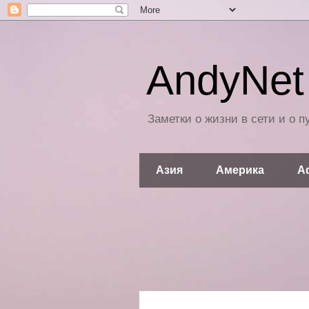
AndyNet 
Заметки о жизни в сети и о 
Азия
Америка
А