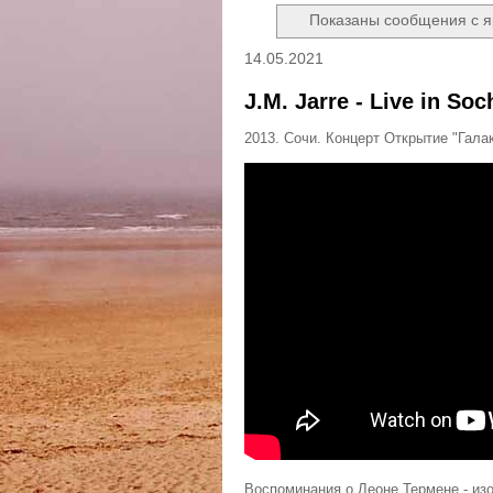
Показаны сообщения с 
14.05.2021
J.M. Jarre - Live in So
2013. Сочи. Концерт Открытие "Гал
Воспоминания о Леоне Термене - из