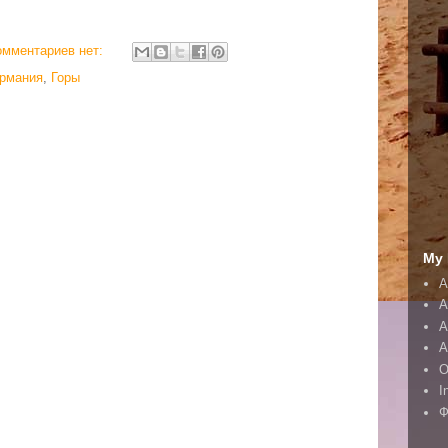
омментариев нет:
ермания
,
Горы
My 
A
A
А
А
O
I
Ф