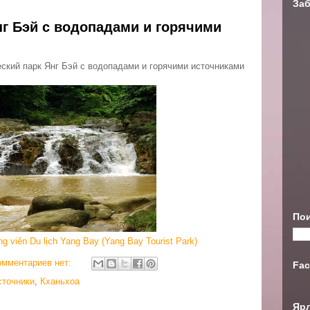
Заб
нг Бэй с водопадами и горячими
еский парк Янг Бэй с водопадами и горячими источниками
Пои
g viên Du lịch Yang Bay (Yang Bay Tourist Park)
омментариев нет:
Fac
сточники
,
Кханьхоа
Яр