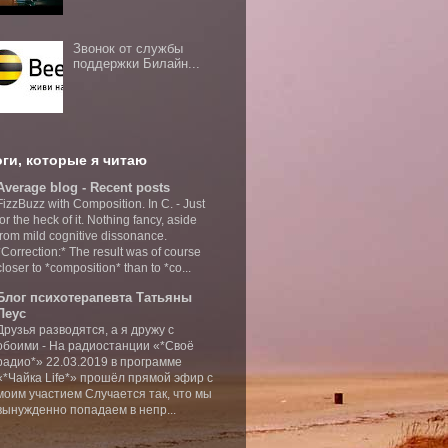
Звонок от службы
поддержки Билайн...
ги, которые я читаю
Average blog - Recent posts
FizzBuzz with Composition. In C.
-
Just
for the heck of it. Nothing fancy, aside
from mild cognitive dissonance.
*Correction:* The result was of course
closer to *composition* than to *co...
Блог психотерапевта Татьяны
Леус
Друзья разводятся, а я дружу с
обоими
-
На радиостанции «*Своё
радио*» 22.03.2019 в программе
«*Чайка Life*» прошёл прямой эфир с
моим участием Случается так, что мы
вынужденно попадаем в непр...