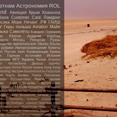
етнам
Астрономия
ROL
nd
Авиация
Крым
Кханьхоа
plane
Customer Care
Ламдонг
ксика
Море
Нячанг
.РФ
ГАИШ
У
Горы
польша
Aviation
Майя
зыка
Самолёты
Бавария
Германия
ат
Юкатан
буддизм
водопад
пости
Москва
Репортаж
Руины
водство малопольское
Ubuntu
Альпы
 рубрики
Импортозамещение
Кометы
из
Россия
Jarre
Конференции
Храмы
x
Горячие источники
Испания
алония
МГУ
Украина
Чехия
AndyNet
io
Автомобили
Дворцы
Карибы
астыри
Почта России
краков
Hong Kong
landing
Австрия
Безопасность
Госуслуги
ия
Карта
Космос
Озера
Панорамы
еры
Путешествия
Ремонт своими
ами
США
Усадьбы
Фототехника
ктронные платежи
концерты
сочи
Android
S.Bach
ROSS
Red Hat
Travel
take off
Австралия
клава
Банки
Белоруссия
Бельгия
Билайн
тино
Валлония
Галерея
Загранпаспорт
форния
Камбоджа
Кацивели
Квинсленд
Керчь
ест
Копенгаген
Нидерланды
Норвегия
Орган
а
РИФ
Раскопки
Севастополь
Тироль
Ушмаль
рида
Черногория
Ялта
словакия
соляные копи