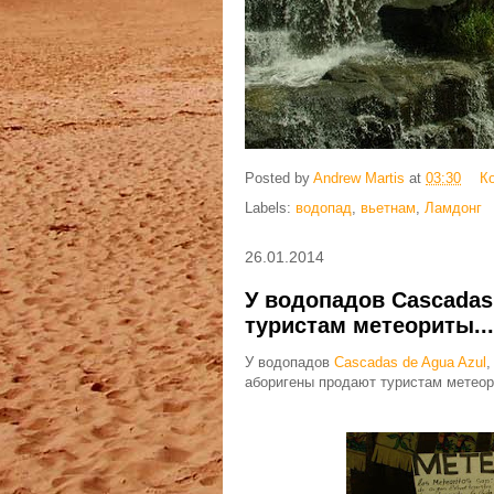
Posted by
Andrew Martis
at
03:30
К
Labels:
водопад
,
вьетнам
,
Ламдонг
26.01.2014
У водопадов Cascadas
туристам метеориты...
У водопадов
Cascadas de Agua Azul
,
аборигены продают туристам метеор