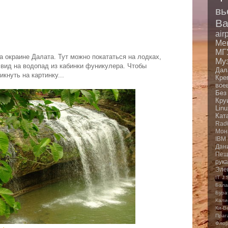
вь
Ba
air
Ме
МГ
а окраине Далата. Тут можно покататься на лодках,
Му
 вид на водопад из кабинки фуникулера. Чтобы
Дал
кнуть на картинку...
Кре
вое
Без
Кру
Linu
Кат
Rad
Мон
IBM
Дан
Пещ
рук
Эле
IT
J.
Бала
Бура
Кали
Ки-В
Праг
Фло