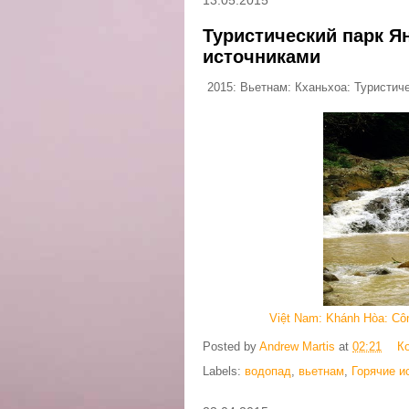
Туристический парк Я
источниками
2015: Вьетнам: Кханьхоа: Туристич
Việt Nam: Khánh Hòa: Côn
Posted by
Andrew Martis
at
02:21
К
Labels:
водопад
,
вьетнам
,
Горячие и