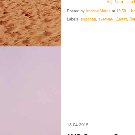
Việt Nam: Lâm Đ
Posted by
Andrew Martis
at
13:58
К
Labels:
водопад
,
вьетнам
,
Далат
,
Ла
18.04.2015