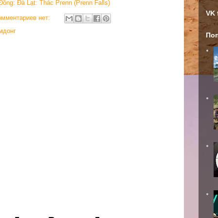
ồng: Đà Lạt: Thác Prenn (Prenn Falls)
VK 
омментариев нет:
мдонг
По