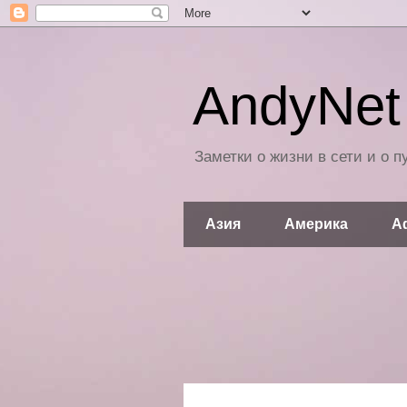
AndyNet 
Заметки о жизни в сети и о 
Азия
Америка
А