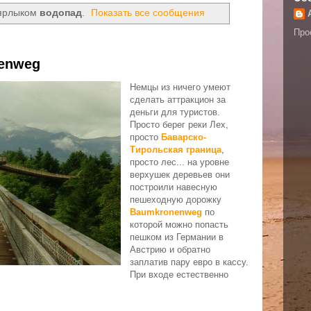
 ярлыком
водопад
.
Показать все сообщения
Про
nenweg
Немцы из ничего умеют
сделать аттракцион за
деньги для туристов.
Просто берег реки Лех,
просто
Баварско-
Тирольская граница
,
просто лес... на уровне
верхушек деревьев они
построили навесную
пешеходную дорожку
Baumkronenweg
по
которой можно попасть
пешком из Германии в
Австрию и обратно
заплатив пару евро в кассу.
При входе естественно