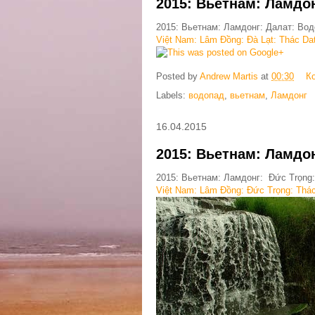
2015: Вьетнам: Ламдо
2015: Вьетнам: Ламдонг: Далат: Во
Việt Nam: Lâm Đồng: Đà Lạt: Thác Data
This was posted on Google+
Posted by
Andrew Martis
at
00:30
К
Labels:
водопад
,
вьетнам
,
Ламдонг
16.04.2015
2015: Вьетнам: Ламдо
2015: Вьетнам: Ламдонг: Đức Trọng
Việt Nam: Lâm Đồng: Đức Trọng: Thác 