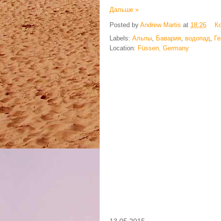
Дальше »
Posted by
Andrew Martis
at
18:26
К
Labels:
Альпы
,
Бавария
,
водопад
,
Г
Location:
Füssen, Germany
13.05.2015