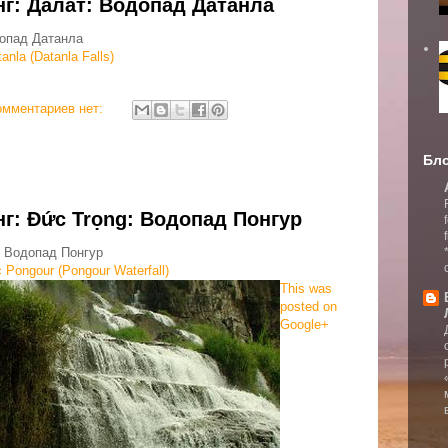
нг: Далат: Водопад Датанла
допад Датанла
nla (Datanla Falls)
омментариев нет:
Бло
нг: Đức Trọng: Водопад Понгур
: Водопад Понгур
Pongour (Pongour Waterfall)
This was
posted on
Google+