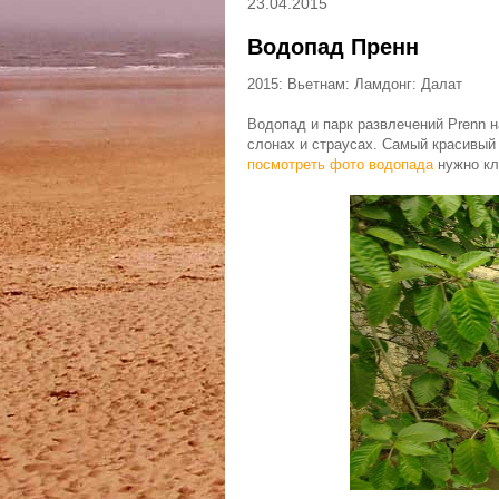
23.04.2015
Водопад Пренн
2015: Вьетнам: Ламдонг: Далат
Водопад и парк развлечений Prenn н
слонах и страусах. Самый красивый
посмотреть фото водопада
нужно кли