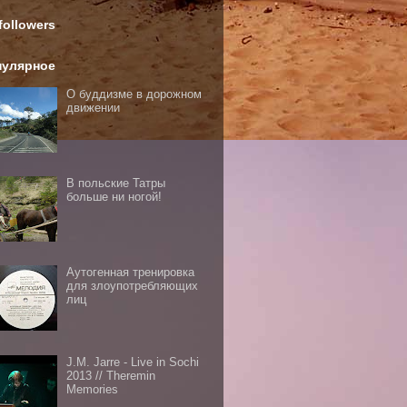
followers
пулярное
О буддизме в дорожном
движении
В польские Татры
больше ни ногой!
Аутогенная тренировка
для злоупотребляющих
лиц
J.M. Jarre - Live in Sochi
2013 // Theremin
Memories