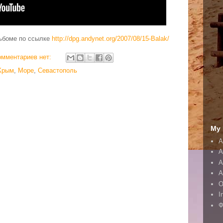
льбоме по ссылке
http://dpg.andynet.org/2007/08/15-Balak/
омментариев нет:
Крым
,
Море
,
Севастополь
My 
A
A
А
А
O
I
Ф