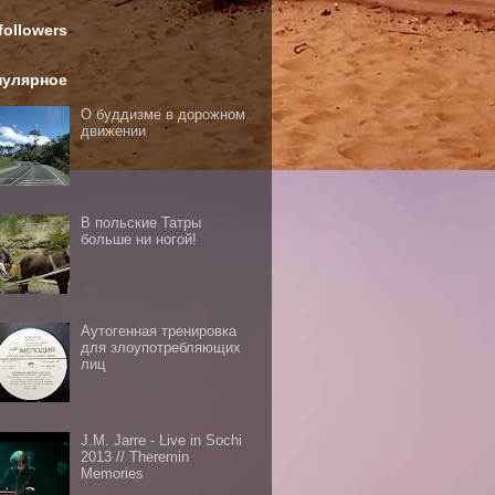
followers
пулярное
О буддизме в дорожном
движении
В польские Татры
больше ни ногой!
Аутогенная тренировка
для злоупотребляющих
лиц
J.M. Jarre - Live in Sochi
2013 // Theremin
Memories