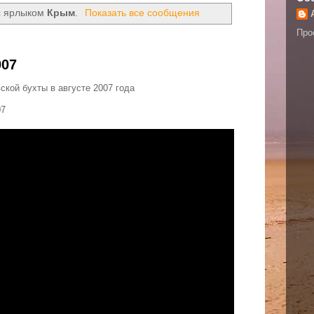
с ярлыком
Крым
.
Показать все сообщения
Про
007
кой бухты в августе 2007 года
07