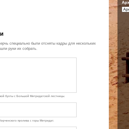
Арх
чи
 Керчь специально были отсняты кадры для нескольких
ошли руки их собрать.
ой бухты с Большой Митридатcкой лестницы.
ерченского пролива с горы Митридат.