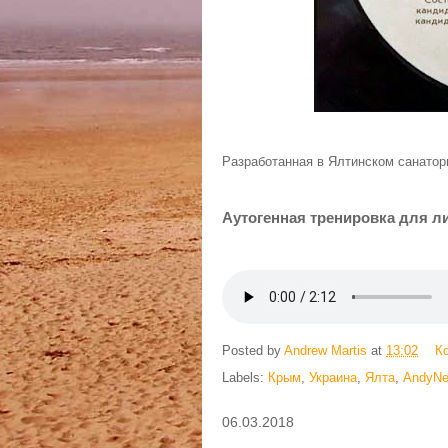
Разработанная в Ялтинском санатор
Аутогенная тренировка для 
Posted by
Andrew Martis
at
13:02
К
Labels:
Крым
,
Украина
,
Ялта
,
AndyNe
06.03.2018