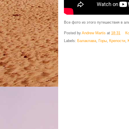
Все фото из этого путешествия в а
Posted by
Andrew Martis
at
18:31
К
Labels:
Балаклава
,
Горы
,
Крепости
,