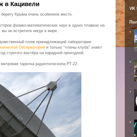
ж в Кацивели
VK 
берегу Крыма очень особенное место.
По
кторов физико-математических наук в одних плавках на
 вы не встретите нигде в мире.
ведомственный пляж принадлежащий лаборатории
зической Обсерватории
и только "члены клуба" знают
ход строгого вахтёра на парадной проходной.
 метровая тарелка радиотелескопа РТ-22: