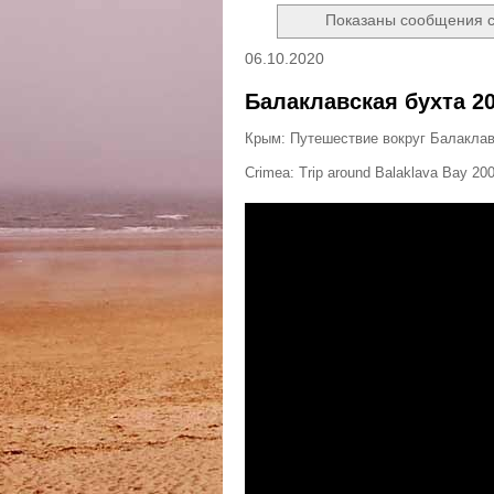
Показаны сообщения 
06.10.2020
Балаклавская бухта 2
Крым: Путешествие вокруг Балаклавс
Crimea: Trip around Balaklava Bay 20