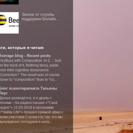
Звонок от службы
поддержки Билайн...
ги, которые я читаю
Average blog - Recent posts
FizzBuzz with Composition. In C.
-
Just
for the heck of it. Nothing fancy, aside
from mild cognitive dissonance.
*Correction:* The result was of course
closer to *composition* than to *co...
Блог психотерапевта Татьяны
Леус
Друзья разводятся, а я дружу с
обоими
-
На радиостанции «*Своё
радио*» 22.03.2019 в программе
«*Чайка Life*» прошёл прямой эфир с
моим участием Случается так, что мы
вынужденно попадаем в непр...