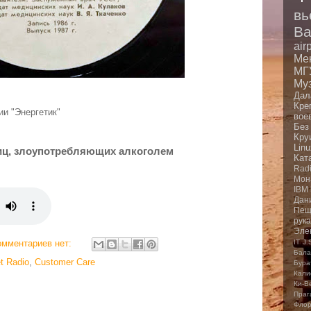
вь
Ba
air
Ме
МГ
Му
Дал
Кре
ии "Энергетик"
вое
Без
Кру
Linu
лиц, злоупотребляющих алкоголем
Кат
Rad
Мон
IBM
Дан
Пещ
рук
Эле
IT
J.
омментариев нет:
Бала
t Radio
,
Customer Care
Бура
Кали
Ки-В
Праг
Фло