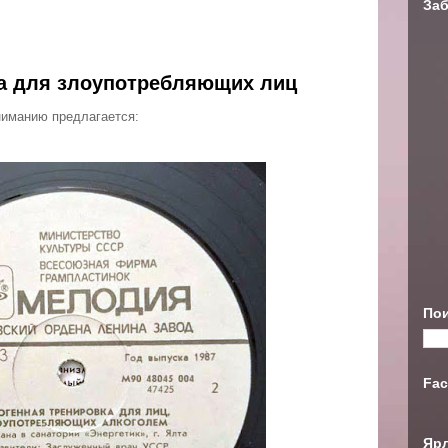
Заб
ка для злоупотребляющих лиц
иманию предлагается:
Пои
Fac
Яр