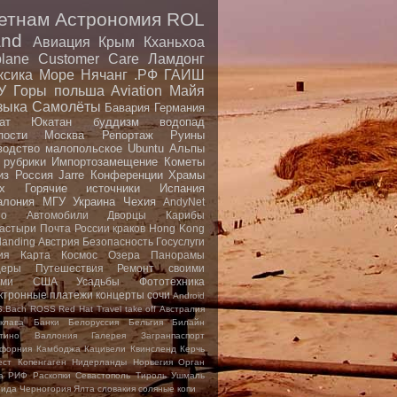
етнам
Астрономия
ROL
nd
Авиация
Крым
Кханьхоа
plane
Customer Care
Ламдонг
ксика
Море
Нячанг
.РФ
ГАИШ
У
Горы
польша
Aviation
Майя
зыка
Самолёты
Бавария
Германия
ат
Юкатан
буддизм
водопад
пости
Москва
Репортаж
Руины
водство малопольское
Ubuntu
Альпы
 рубрики
Импортозамещение
Кометы
из
Россия
Jarre
Конференции
Храмы
x
Горячие источники
Испания
алония
МГУ
Украина
Чехия
AndyNet
io
Автомобили
Дворцы
Карибы
астыри
Почта России
краков
Hong Kong
landing
Австрия
Безопасность
Госуслуги
ия
Карта
Космос
Озера
Панорамы
еры
Путешествия
Ремонт своими
ами
США
Усадьбы
Фототехника
ктронные платежи
концерты
сочи
Android
S.Bach
ROSS
Red Hat
Travel
take off
Австралия
клава
Банки
Белоруссия
Бельгия
Билайн
тино
Валлония
Галерея
Загранпаспорт
форния
Камбоджа
Кацивели
Квинсленд
Керчь
ест
Копенгаген
Нидерланды
Норвегия
Орган
а
РИФ
Раскопки
Севастополь
Тироль
Ушмаль
рида
Черногория
Ялта
словакия
соляные копи