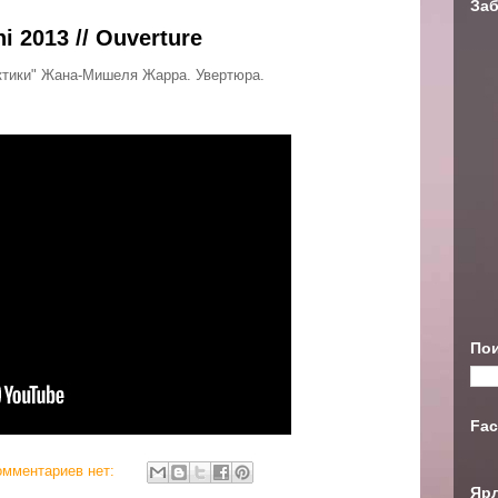
Заб
hi 2013 // Ouverture
актики" Жана-Мишеля Жарра. Увертюра.
Пои
Fac
омментариев нет:
Яр