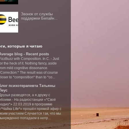
Звонок от службы
поддержки Билайн...
ги, которые я читаю
Average blog - Recent posts
FizzBuzz with Composition. In C.
-
Just
for the heck of it. Nothing fancy, aside
from mild cognitive dissonance.
*Correction:* The result was of course
closer to *composition* than to *co...
Блог психотерапевта Татьяны
Леус
Друзья разводятся, а я дружу с
обоими
-
На радиостанции «*Своё
радио*» 22.03.2019 в программе
«*Чайка Life*» прошёл прямой эфир с
моим участием Случается так, что мы
вынужденно попадаем в непр...