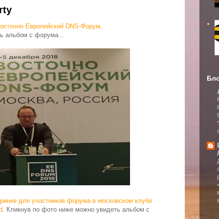
rty
осточно Европейский DNS-Форум
.
ь альбом с форума...
Бло
ринке для участников форума
в московском клубе
d
. Кликнув по фото ниже можно увидеть альбом с