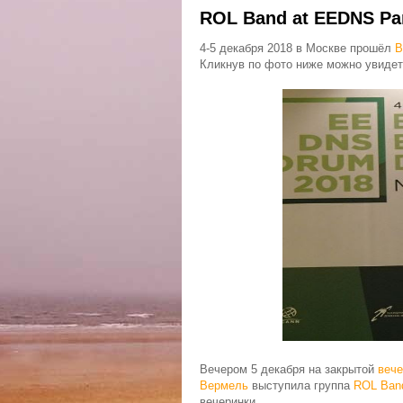
ROL Band at EEDNS Pa
4-5 декабря 2018 в Москве прошёл
В
Кликнув по фото ниже можно увидет
Вечером 5 декабря на закрытой
вече
Вермель
выступила группа
ROL Ban
вечеринки...