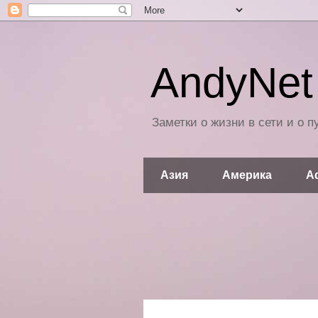
AndyNet 
Заметки о жизни в сети и о 
Азия
Америка
А