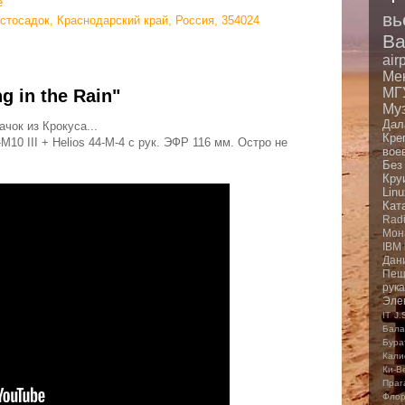
e
вь
Эстосадок, Краснодарский край, Россия, 354024
Ba
air
Ме
МГ
g in the Rain"
Му
Дал
чок из Крокуса...
Кре
10 III + Helios 44-M-4 с рук. ЭФР 116 мм. Остро не
вое
Без
Кру
Linu
Кат
Rad
Мон
IBM
Дан
Пещ
рук
Эле
IT
J.
Бала
Бура
Кали
Ки-В
Праг
Фло