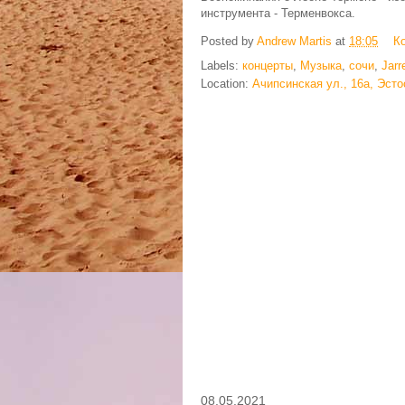
инструмента - Терменвокса.
Posted by
Andrew Martis
at
18:05
К
Labels:
концерты
,
Музыка
,
сочи
,
Jarr
Location:
Ачипсинская ул., 16а, Эсто
08.05.2021