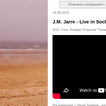
Показаны сообщения с
14.05.2021
J.M. Jarre - Live in So
2013. Сочи. Концерт Открытие "Гал
Воспоминания о Леоне Термене - из