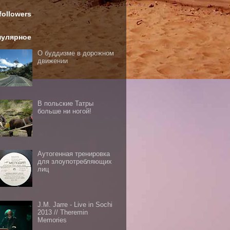
followers
пулярное
О буддизме в дорожном
движении
В польские Татры
больше ни ногой!
Аутогенная тренировка
для злоупотребляющих
лиц
J.M. Jarre - Live in Sochi
2013 // Theremin
Memories