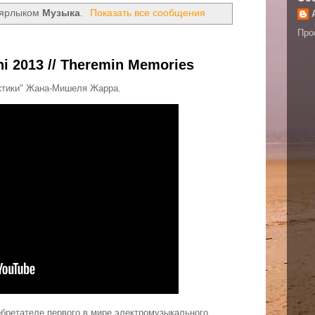
 ярлыком
Музыка
.
Показать все сообщения
Про
chi 2013 // Theremin Memories
актики" Жана-Мишеля Жарра.
обретателе первого в мире электромузыкального