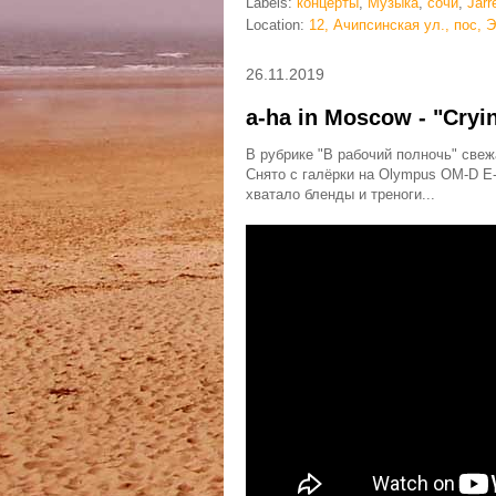
Labels:
концерты
,
Музыка
,
сочи
,
Jarr
Location:
12, Ачипсинская ул., пос, 
26.11.2019
a-ha in Moscow - "Cryin
В рубрике "В рабочий полночь" свежа
Снято с галёрки на Olympus OM-D E-M
хватало бленды и треноги...