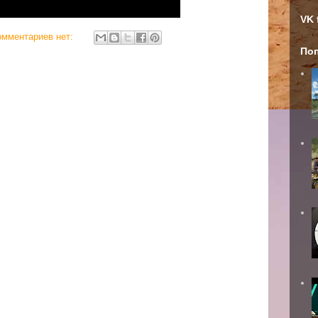
VK 
омментариев нет:
По