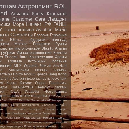
етнам
Астрономия
ROL
nd
Авиация
Крым
Кханьхоа
plane
Customer Care
Ламдонг
ксика
Море
Нячанг
.РФ
ГАИШ
У
Горы
польша
Aviation
Майя
зыка
Самолёты
Бавария
Германия
ат
Юкатан
буддизм
водопад
пости
Москва
Репортаж
Руины
водство малопольское
Ubuntu
Альпы
 рубрики
Импортозамещение
Кометы
из
Россия
Jarre
Конференции
Храмы
x
Горячие источники
Испания
алония
МГУ
Украина
Чехия
AndyNet
io
Автомобили
Дворцы
Карибы
астыри
Почта России
краков
Hong Kong
landing
Австрия
Безопасность
Госуслуги
ия
Карта
Космос
Озера
Панорамы
еры
Путешествия
Ремонт своими
ами
США
Усадьбы
Фототехника
ктронные платежи
концерты
сочи
Android
S.Bach
ROSS
Red Hat
Travel
take off
Австралия
клава
Банки
Белоруссия
Бельгия
Билайн
тино
Валлония
Галерея
Загранпаспорт
форния
Камбоджа
Кацивели
Квинсленд
Керчь
ест
Копенгаген
Нидерланды
Норвегия
Орган
а
РИФ
Раскопки
Севастополь
Тироль
Ушмаль
рида
Черногория
Ялта
словакия
соляные копи