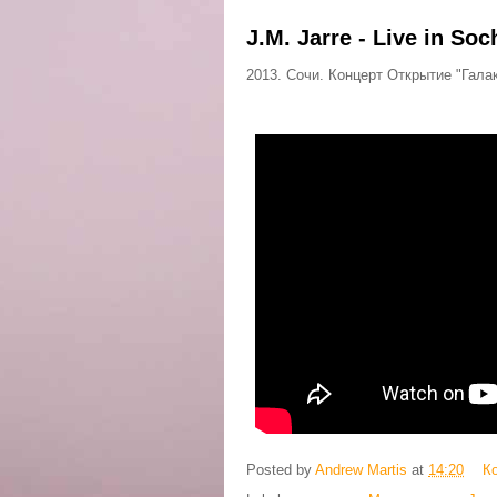
J.M. Jarre - Live in Soc
2013. Сочи. Концерт Открытие "Гал
Posted by
Andrew Martis
at
14:20
К