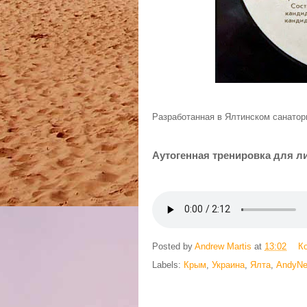
Разработанная в Ялтинском санатор
Аутогенная тренировка для 
Posted by
Andrew Martis
at
13:02
К
Labels:
Крым
,
Украина
,
Ялта
,
AndyNe