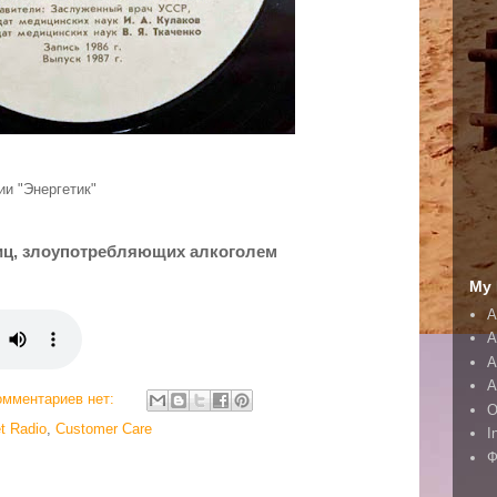
ии "Энергетик"
лиц, злоупотребляющих алкоголем
My 
A
A
А
А
омментариев нет:
O
t Radio
,
Customer Care
I
Ф