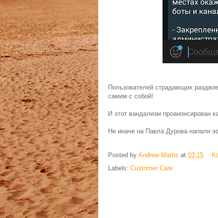
Пользователей страдающих раздвое
самим с собой!
И этот вандализм проанонсирован к
Не иначе на Павла Дурова напали э
Posted by
Andrew Martis
at
03:15
К
Labels:
Customer Care