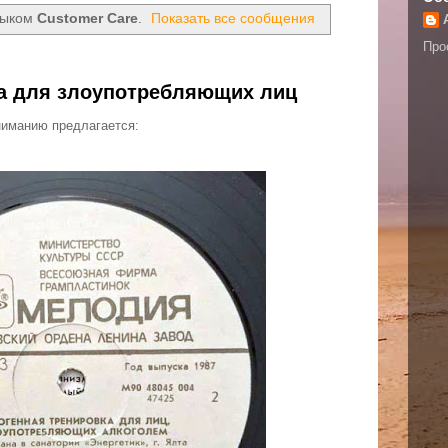
лыком
Customer Care
.
Показать все сообщения
Про
ка для злоупотребляющих лиц
иманию предлагается: