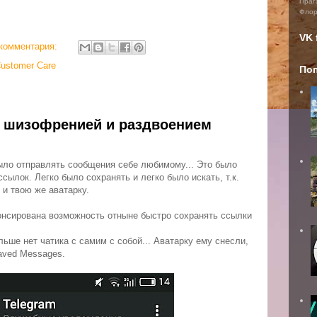
Праг
Фло
VK 
 комментария:
ustomer Care
По
 с шизофренией и раздвоением
ыло отправлять сообщения себе любимому... Это было
сылок. Легко было сохранять и легко было искать, т.к.
 и твою же аватарку.
нонсирована возможность отныне быстро сохранять ссылки
льше нет чатика с самим с собой... Аватарку ему снесли,
aved Messages.