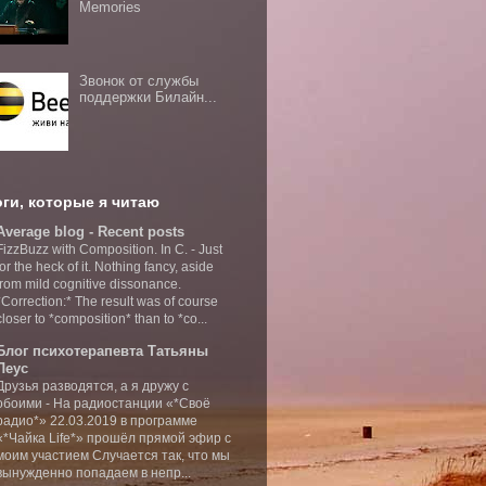
Memories
Звонок от службы
поддержки Билайн...
ги, которые я читаю
Average blog - Recent posts
FizzBuzz with Composition. In C.
-
Just
for the heck of it. Nothing fancy, aside
from mild cognitive dissonance.
*Correction:* The result was of course
closer to *composition* than to *co...
Блог психотерапевта Татьяны
Леус
Друзья разводятся, а я дружу с
обоими
-
На радиостанции «*Своё
радио*» 22.03.2019 в программе
«*Чайка Life*» прошёл прямой эфир с
моим участием Случается так, что мы
вынужденно попадаем в непр...