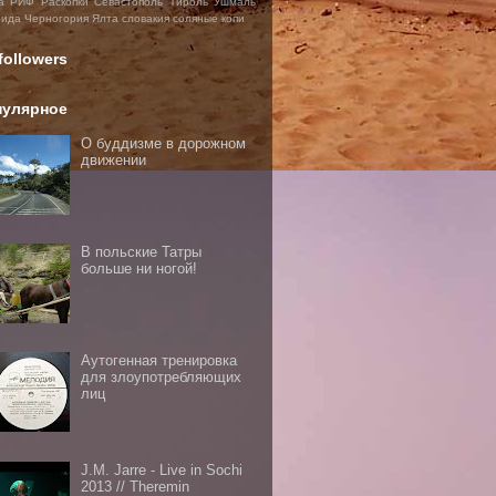
а
РИФ
Раскопки
Севастополь
Тироль
Ушмаль
рида
Черногория
Ялта
словакия
соляные копи
followers
пулярное
О буддизме в дорожном
движении
В польские Татры
больше ни ногой!
Аутогенная тренировка
для злоупотребляющих
лиц
J.M. Jarre - Live in Sochi
2013 // Theremin