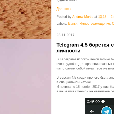
Дальше »
Posted by
Andrew Martis
at
13:18
2
Labels:
Банки
,
Импортозамещение
,
C
25.11.2017
Telegram 4.5 борется
личности
В Телеграме испокон веков можно б
очень удобно для хранения важных с
чат с самим собой имел твое же имя
В версии 4.5 среди прочего была а
в специальном чатике.
И начиная с 18 ноября 2017 у вас бо
а ваше имя сменили на невнятное S