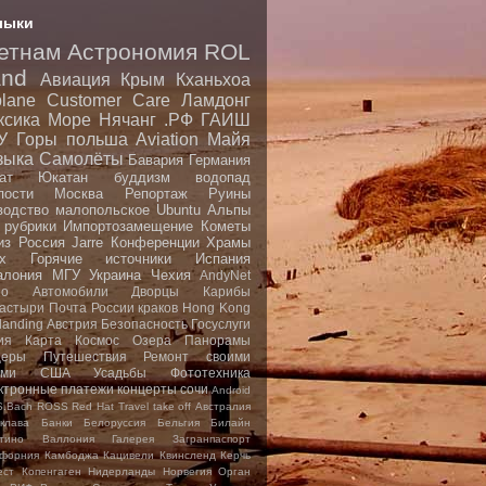
лыки
етнам
Астрономия
ROL
nd
Авиация
Крым
Кханьхоа
plane
Customer Care
Ламдонг
ксика
Море
Нячанг
.РФ
ГАИШ
У
Горы
польша
Aviation
Майя
зыка
Самолёты
Бавария
Германия
ат
Юкатан
буддизм
водопад
пости
Москва
Репортаж
Руины
водство малопольское
Ubuntu
Альпы
 рубрики
Импортозамещение
Кометы
из
Россия
Jarre
Конференции
Храмы
x
Горячие источники
Испания
алония
МГУ
Украина
Чехия
AndyNet
io
Автомобили
Дворцы
Карибы
астыри
Почта России
краков
Hong Kong
landing
Австрия
Безопасность
Госуслуги
ия
Карта
Космос
Озера
Панорамы
еры
Путешествия
Ремонт своими
ами
США
Усадьбы
Фототехника
ктронные платежи
концерты
сочи
Android
S.Bach
ROSS
Red Hat
Travel
take off
Австралия
клава
Банки
Белоруссия
Бельгия
Билайн
тино
Валлония
Галерея
Загранпаспорт
форния
Камбоджа
Кацивели
Квинсленд
Керчь
ест
Копенгаген
Нидерланды
Норвегия
Орган