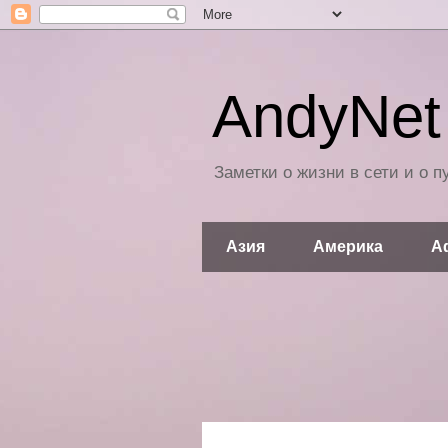
AndyNet 
Заметки о жизни в сети и о 
Азия
Америка
А