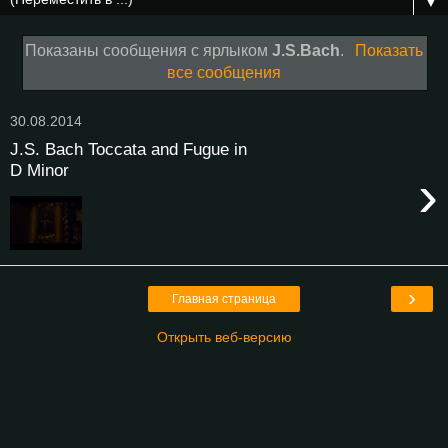
▼
Показаны сообщения с ярлыком
J.S.Bach
.
Показать
все сообщения
30.08.2014
J.S. Bach Toccata and Fugue in
D Minor
›
›
Главная страница
Открыть веб-версию