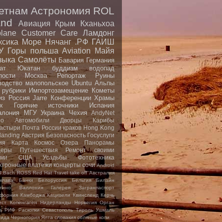
етнам
Астрономия
ROL
nd
Авиация
Крым
Кханьхоа
plane
Customer Care
Ламдонг
ксика
Море
Нячанг
.РФ
ГАИШ
У
Горы
польша
Aviation
Майя
зыка
Самолёты
Бавария
Германия
ат
Юкатан
буддизм
водопад
пости
Москва
Репортаж
Руины
водство малопольское
Ubuntu
Альпы
 рубрики
Импортозамещение
Кометы
из
Россия
Jarre
Конференции
Храмы
x
Горячие источники
Испания
алония
МГУ
Украина
Чехия
AndyNet
io
Автомобили
Дворцы
Карибы
астыри
Почта России
краков
Hong Kong
landing
Австрия
Безопасность
Госуслуги
ия
Карта
Космос
Озера
Панорамы
еры
Путешествия
Ремонт своими
ами
США
Усадьбы
Фототехника
ктронные платежи
концерты
сочи
Android
S.Bach
ROSS
Red Hat
Travel
take off
Австралия
клава
Банки
Белоруссия
Бельгия
Билайн
тино
Валлония
Галерея
Загранпаспорт
форния
Камбоджа
Кацивели
Квинсленд
Керчь
ест
Копенгаген
Нидерланды
Норвегия
Орган
а
РИФ
Раскопки
Севастополь
Тироль
Ушмаль
рида
Черногория
Ялта
словакия
соляные копи