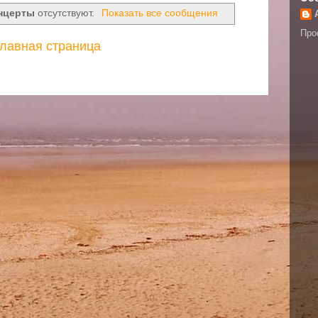
нцерты
отсутствуют.
Показать все сообщения
Про
лавная страница