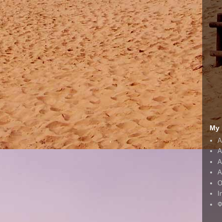
My 
A
A
А
А
O
I
Ф