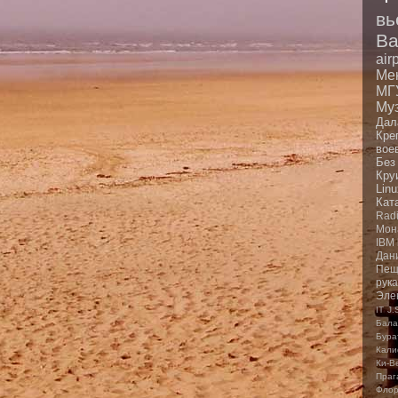
вь
Ba
air
Ме
МГ
Му
Дал
Кре
вое
Без
Кру
Linu
Кат
Rad
Мон
IBM
Дан
Пещ
рук
Эле
IT
J.
Бала
Бура
Кали
Ки-В
Праг
Фло