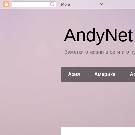
AndyNet 
Заметки о жизни в сети и о 
Азия
Америка
А