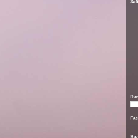
Заб
Пои
Fac
Яр