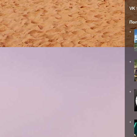
VK 
По