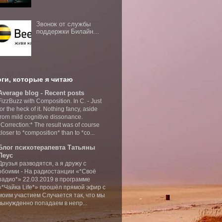
Звонок от службы
поддержки Билайн...
ги, которые я читаю
Average blog - Recent posts
FizzBuzz with Composition. In C.
-
Just
for the heck of it. Nothing fancy, aside
from mild cognitive dissonance.
*Correction:* The result was of course
closer to *composition* than to *co...
Блог психотерапевта Татьяны
Леус
Друзья разводятся, а я дружу с
обоими
-
На радиостанции «*Своё
радио*» 22.03.2019 в программе
«*Чайка Life*» прошёл прямой эфир с
моим участием Случается так, что мы
вынужденно попадаем в непр...