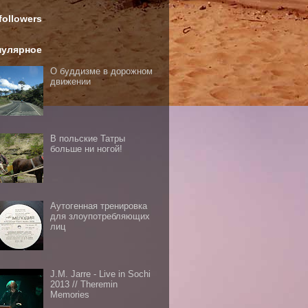
followers
пулярное
О буддизме в дорожном
движении
В польские Татры
больше ни ногой!
Аутогенная тренировка
для злоупотребляющих
лиц
J.M. Jarre - Live in Sochi
2013 // Theremin
Memories